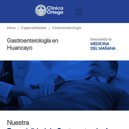
Inicio
Especialidades
Gastroenterología
Gastroenterología en
Innovando la
MEDICINA
Huancayo
DEL MAÑANA
Nuestra