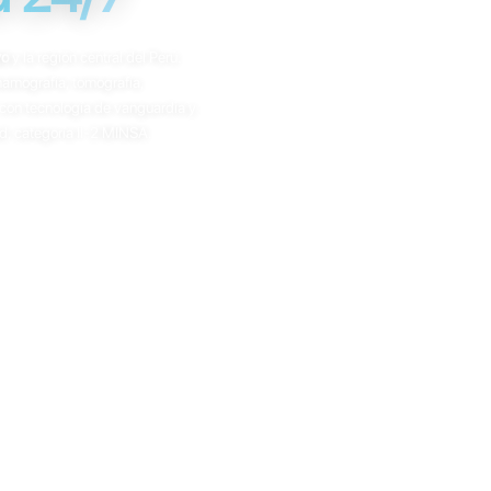
yo
y la región central del Perú.
amografía, tomografía,
con tecnología de vanguardia y
d, categoría II-2 MINSA.
cia magnética