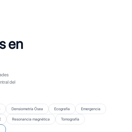
s en
dades
tral del
o
Densiometría Ósea
Ecografía
Emergencia
X
Resonancia magnética
Tomografía