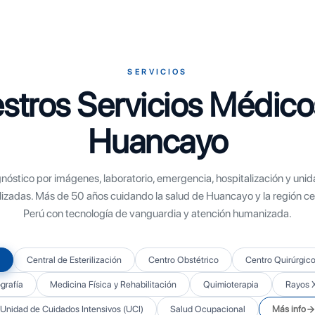
SERVICIOS
stros Servicios Médico
Huancayo
nóstico por imágenes, laboratorio, emergencia, hospitalización y uni
lizadas. Más de 50 años cuidando la salud de Huancayo y la región cen
Perú con tecnología de vanguardia y atención humanizada.
Central de Esterilización
Centro Obstétrico
Centro Quirúrgic
rafía
Medicina Física y Rehabilitación
Quimioterapia
Rayos 
Unidad de Cuidados Intensivos (UCI)
Salud Ocupacional
Más info