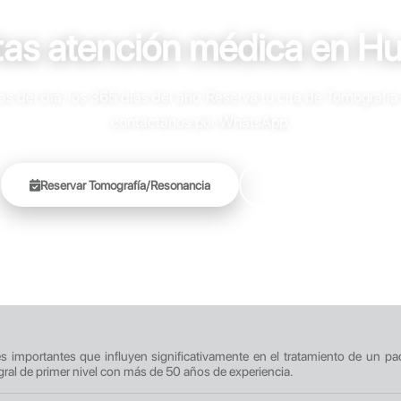
tas atención médica en H
 del día, los 365 días del año. Reserva tu cita de Tomografía
contáctanos por WhatsApp.
Reservar Tomografía/Resonancia
+51 905 451 696
res importantes que influyen significativamente en el tratamiento de un pa
gral de primer nivel con más de 50 años de experiencia.