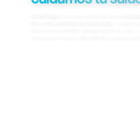
Clínica Ortega
es la clínica privada de referencia en
Huanca
Más de
18 servicios médicos especializados
— ecografía, m
laboratorio clínico ISO 9001, emergencia 24 horas y más — 
profesionales certificados. Más de 50 años cuidando tu salu
Ecografía 4D
Mamografía digital
Tomografía
Resonan
Laboratorio ISO 9001
Emergencia 24h
Consultar por WhatsApp