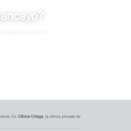
uancayo?
 o Resonancia online, o
ciente. En
Clínica Ortega
, la clínica privada de