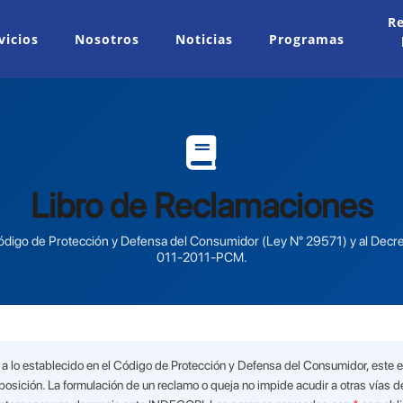
Re
vicios
Nosotros
Noticias
Programas
y Rehabilitación
y Rehabilitación
os Intensivos (UCI)
Reservas y Resultados - Laboratorio Clínico
Ortopedia y Traumatología
Libro de Reclamaciones
digo de Protección y Defensa del Consumidor (Ley N° 29571) y al Dec
011-2011-PCM.
a lo establecido en el Código de Protección y Defensa del Consumidor, este 
osición. La formulación de un reclamo o queja no impide acudir a otras vías de