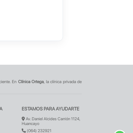
ciente. En
Clínica Ortega
, la clínica privada de
A
ESTAMOS PARA AYUDARTE
Av. Daniel Alcides Carrión 1124,
Huancayo
(064) 232921