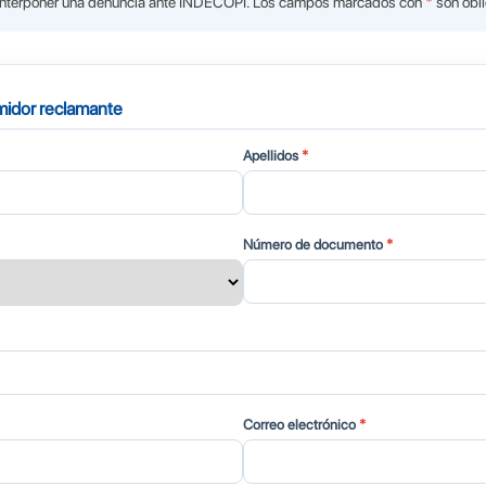
ra interponer una denuncia ante INDECOPI. Los campos marcados con
*
son obli
umidor reclamante
Apellidos
*
Número de documento
*
Correo electrónico
*