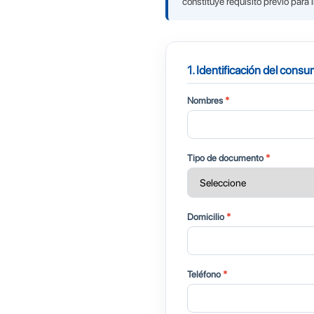
constituye requisito previo pa
1. Identificación del cons
Nombres
*
Tipo de documento
*
Domicilio
*
Teléfono
*