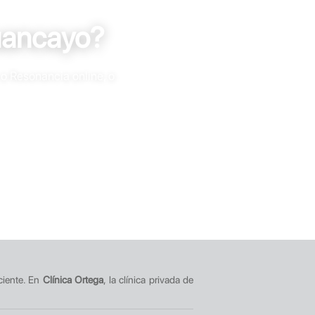
uancayo?
 o Resonancia online, o
ciente. En
Clínica Ortega
, la clínica privada de