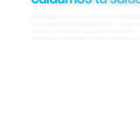
Clínica Ortega
es la clínica privada de referencia en
Huanca
Más de
18 servicios médicos especializados
— ecografía, m
laboratorio clínico ISO 9001, emergencia 24 horas y más — 
profesionales certificados. Más de 50 años cuidando tu salu
Ecografía 4D
Mamografía digital
Tomografía
Resonan
Laboratorio ISO 9001
Emergencia 24h
Consultar por WhatsApp