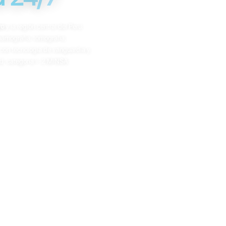
yo
y la región central del Perú.
amografía, tomografía,
con tecnología de vanguardia y
d, categoría II-2 MINSA.
cia magnética