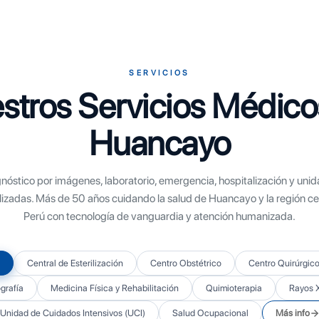
SERVICIOS
stros Servicios Médico
Huancayo
nóstico por imágenes, laboratorio, emergencia, hospitalización y uni
lizadas. Más de 50 años cuidando la salud de Huancayo y la región cen
Perú con tecnología de vanguardia y atención humanizada.
Central de Esterilización
Centro Obstétrico
Centro Quirúrgic
rafía
Medicina Física y Rehabilitación
Quimioterapia
Rayos 
Unidad de Cuidados Intensivos (UCI)
Salud Ocupacional
Más info