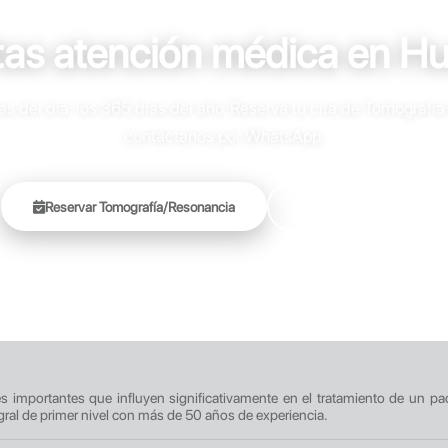
tas atención médica en H
 del día, los 365 días del año. Reserva tu cita de Tomografía
contáctanos por WhatsApp.
Reservar Tomografía/Resonancia
+51 905 451 696
res importantes que influyen significativamente en el tratamiento de un pa
gral de primer nivel con más de 50 años de experiencia.