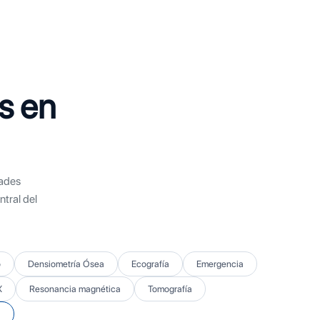
s en
dades
tral del
o
Densiometría Ósea
Ecografía
Emergencia
X
Resonancia magnética
Tomografía