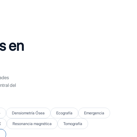
s en
dades
tral del
o
Densiometría Ósea
Ecografía
Emergencia
X
Resonancia magnética
Tomografía