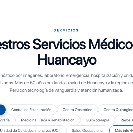
SERVICIOS
stros Servicios Médico
Huancayo
nóstico por imágenes, laboratorio, emergencia, hospitalización y uni
lizadas. Más de 50 años cuidando la salud de Huancayo y la región cen
Perú con tecnología de vanguardia y atención humanizada.
Central de Esterilización
Centro Obstétrico
Centro Quirúrgic
rafía
Medicina Física y Rehabilitación
Quimioterapia
Rayos 
Unidad de Cuidados Intensivos (UCI)
Salud Ocupacional
Más info