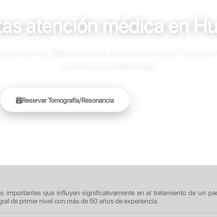
tas atención médica en H
 del día, los 365 días del año. Reserva tu cita de Tomografía
contáctanos por WhatsApp.
Reservar Tomografía/Resonancia
+51 905 451 696
res importantes que influyen significativamente en el tratamiento de un pa
gral de primer nivel con más de 50 años de experiencia.