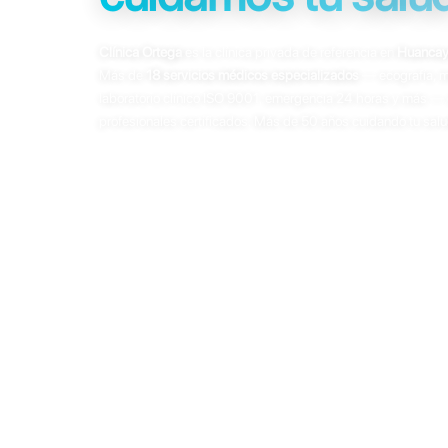
Clínica Ortega
es la clínica privada de referencia en
Huanca
Más de
18 servicios médicos especializados
— ecografía, m
laboratorio clínico ISO 9001, emergencia 24 horas y más — 
profesionales certificados. Más de 50 años cuidando tu salu
Ecografía 4D
Mamografía digital
Tomografía
Resonan
Laboratorio ISO 9001
Emergencia 24h
Consultar por WhatsApp