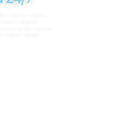
yo
y la región central del Perú.
amografía, tomografía,
con tecnología de vanguardia y
d, categoría II-2 MINSA.
cia magnética