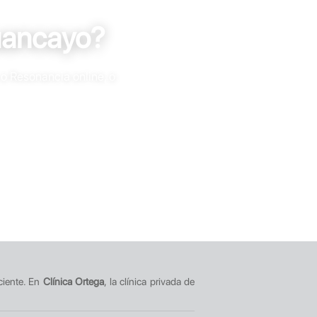
uancayo?
 o Resonancia online, o
ciente. En
Clínica Ortega
, la clínica privada de