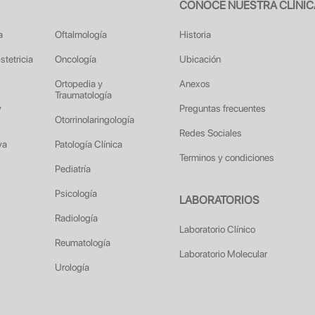
CONOCE NUESTRA CLÍNIC
a
Oftalmología
Historia
stetricia
Oncología
Ubicación
Ortopedia y
Anexos
Traumatología
y
Preguntas frecuentes
Otorrinolaringología
Redes Sociales
va
Patología Clínica
Terminos y condiciones
Pediatría
Psicología
LABORATORIOS
Radiología
Laboratorio Clínico
Reumatología
Laboratorio Molecular
Urología