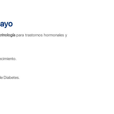
cayo
rinología
para trastornos hormonales y
recimiento.
de Diabetes.