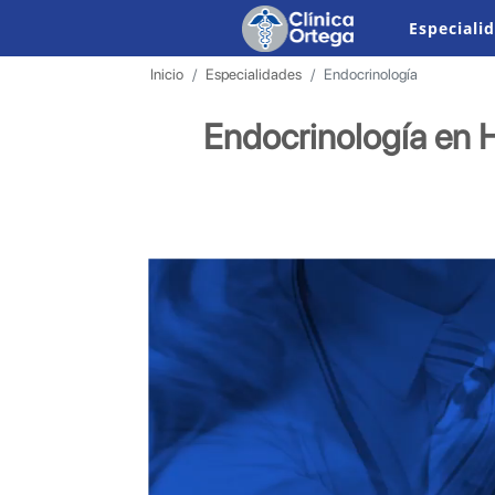
Especiali
Medicina Física 
Medicina Física 
Unidad de Cuidad
Inicio
Especialidades
Endocrinología
Endocrinología en