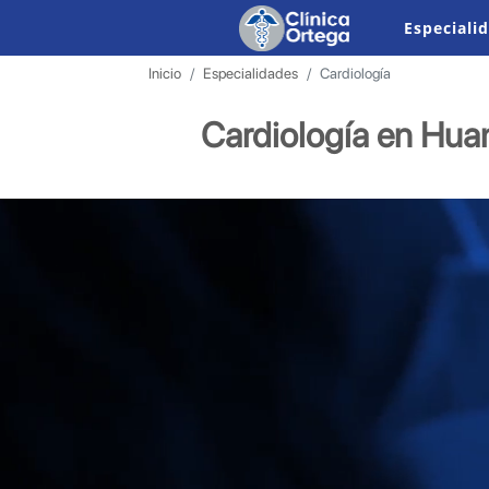
Especiali
Medicina Física 
Medicina Física 
Unidad de Cuidad
Inicio
Especialidades
Cardiología
Cardiología en Hu